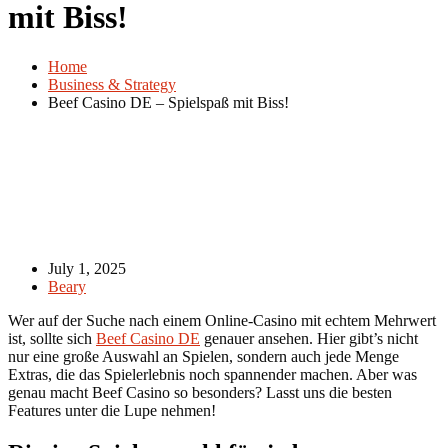
mit Biss!
Home
Business & Strategy
Beef Casino DE – Spielspaß mit Biss!
July 1, 2025
Beary
Wer auf der Suche nach einem Online-Casino mit echtem Mehrwert
ist, sollte sich
Beef Casino DE
genauer ansehen. Hier gibt’s nicht
nur eine große Auswahl an Spielen, sondern auch jede Menge
Extras, die das Spielerlebnis noch spannender machen. Aber was
genau macht Beef Casino so besonders? Lasst uns die besten
Features unter die Lupe nehmen!