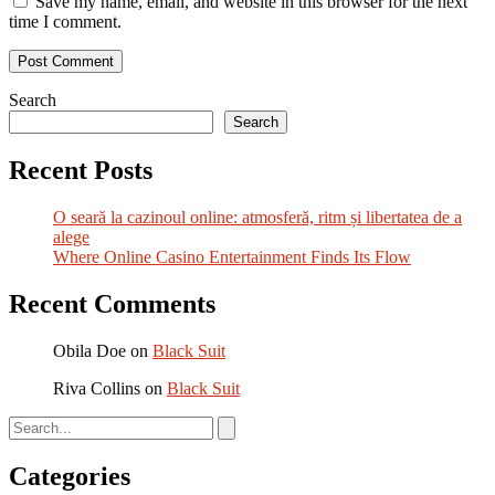
Save my name, email, and website in this browser for the next
time I comment.
Search
Search
Recent Posts
O seară la cazinoul online: atmosferă, ritm și libertatea de a
alege
Where Online Casino Entertainment Finds Its Flow
Recent Comments
Obila Doe
on
Black Suit
Riva Collins
on
Black Suit
Categories