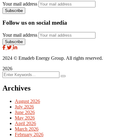
Your mail address
Follow us on social media
Your mail address
2024
© Emadeb Energy Group. All rights reserved.
2026
Archives
August 2026
July 2026
June 2026
May 2026
April 2026
March 2026
February 2026