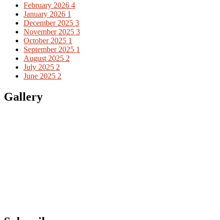
February 2026
4
January 2026
1
December 2025
3
November 2025
3
October 2025
1
September 2025
1
August 2025
2
July 2025
2
June 2025
2
Gallery