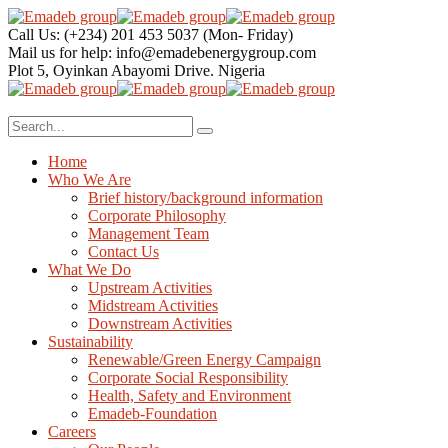
Call Us: (+234) 201 453 5037
(Mon- Friday)
Mail us for help:
info@emadebenergygroup.com
Plot 5, Oyinkan Abayomi Drive.
Nigeria
Home
Who We Are
Brief history/background information
Corporate Philosophy
Management Team
Contact Us
What We Do
Upstream Activities
Midstream Activities
Downstream Activities
Sustainability
Renewable/Green Energy Campaign
Corporate Social Responsibility
Health, Safety and Environment
Emadeb-Foundation
Careers