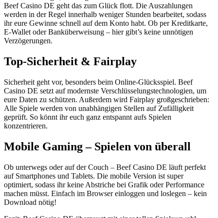
Beef Casino DE geht das zum Glück flott. Die Auszahlungen
werden in der Regel innerhalb weniger Stunden bearbeitet, sodass
ihr eure Gewinne schnell auf dem Konto habt. Ob per Kreditkarte,
E-Wallet oder Banküberweisung – hier gibt’s keine unnötigen
Verzögerungen.
Top-Sicherheit & Fairplay
Sicherheit geht vor, besonders beim Online-Glücksspiel. Beef
Casino DE setzt auf modernste Verschlüsselungstechnologien, um
eure Daten zu schützen. Außerdem wird Fairplay großgeschrieben:
Alle Spiele werden von unabhängigen Stellen auf Zufälligkeit
geprüft. So könnt ihr euch ganz entspannt aufs Spielen
konzentrieren.
Mobile Gaming – Spielen von überall
Ob unterwegs oder auf der Couch – Beef Casino DE läuft perfekt
auf Smartphones und Tablets. Die mobile Version ist super
optimiert, sodass ihr keine Abstriche bei Grafik oder Performance
machen müsst. Einfach im Browser einloggen und loslegen – kein
Download nötig!