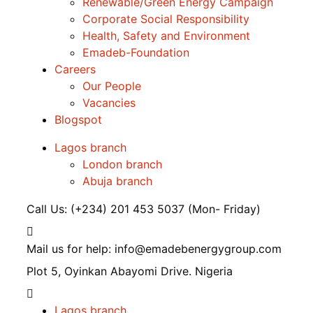
Renewable/Green Energy Campaign
Corporate Social Responsibility
Health, Safety and Environment
Emadeb-Foundation
Careers
Our People
Vacancies
Blogspot
Lagos branch
London branch
Abuja branch
Call Us: (+234) 201 453 5037
(Mon- Friday)
Mail us for help:
info@emadebenergygroup.com
Plot 5, Oyinkan Abayomi Drive.
Nigeria
Lagos branch