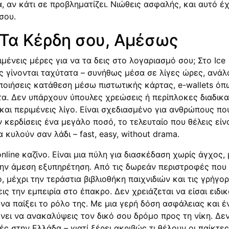
, αν κάτι σε προβληματίζει. Νιώθεις ασφαλής, και αυτό έχ
σου.
 Τα Κέρδη σου, Αμέσως
μένεις μέρες για να τα δεις στο λογαριασμό σου; Στο Ice
ις γίνονται ταχύτατα – συνήθως μέσα σε λίγες ώρες, ανά
οιήσεις κατάθεση μέσω πιστωτικής κάρτας, e-wallets όπ
ατα. Δεν υπάρχουν ύπουλες χρεώσεις ή περίπλοκες διαδικα
και περιμένεις λίγο. Είναι σχεδιασμένο για ανθρώπους πο
 κερδίσεις ένα μεγάλο ποσό, το τελευταίο που θέλεις είν
 κυλούν σαν λάδι – fast, easy, without drama.
nline καζίνο. Είναι μια πύλη για διασκέδαση χωρίς άγχος,
την άμεση εξυπηρέτηση. Από τις δωρεάν περιστροφές που
ο, μέχρι την τεράστια βιβλιοθήκη παιχνιδιών και τις γρήγο
ις την εμπειρία στο έπακρο. Δεν χρειάζεται να είσαι ειδικ
α παίξει το ρόλο της. Με μια γερή δόση ασφάλειας και έ
ένει να ανακαλύψεις τον δικό σου δρόμο προς τη νίκη. Δεν
ές στην Ελλάδα – γιατί ξέρει ακριβώς τι θέλουν οι παίκτες