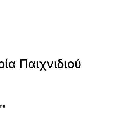
ρία Παιχνιδιού
ine