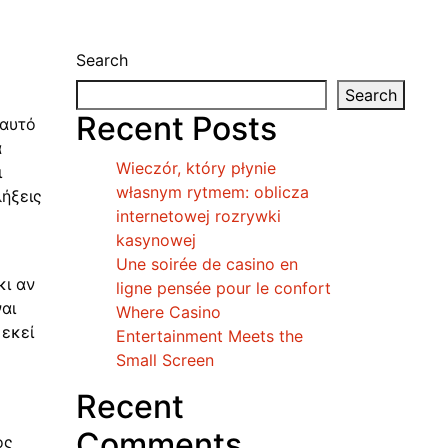
Search
Search
Recent Posts
 αυτό
α
Wieczór, który płynie
ι
własnym rytmem: oblicza
λήξεις
internetowej rozrywki
kasynowej
Une soirée de casino en
κι αν
ligne pensée pour le confort
αι
Where Casino
 εκεί
Entertainment Meets the
Small Screen
Recent
Comments
ος