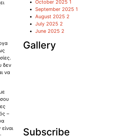
October 2025
1
ει
September 2025
1
August 2025
2
July 2025
2
June 2025
2
Gallery
λογα
ως
σίες.
υ δεν
αι να
 με
 σου
ρες
ός –
να
 είναι
Subscribe
: