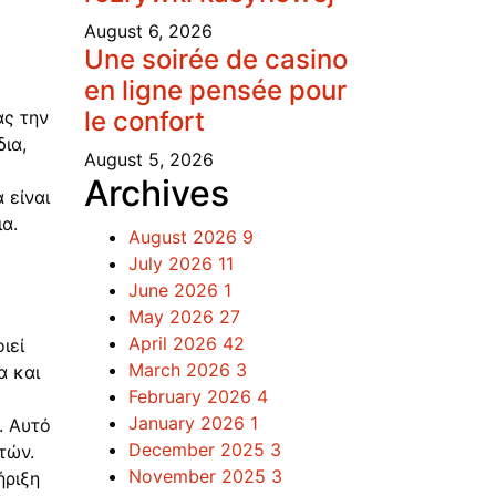
August 6, 2026
Une soirée de casino
en ligne pensée pour
le confort
άς την
ια,
August 5, 2026
Archives
 είναι
ια.
August 2026
9
July 2026
11
June 2026
1
May 2026
27
April 2026
42
ιεί
March 2026
3
α και
February 2026
4
January 2026
1
. Αυτό
December 2025
3
τών.
November 2025
3
ήριξη