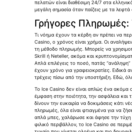
πελατών είναι διαθέσιμη 24/7 στα ελληνικά
μεγάλη σημασία όταν παίζεις με τα λεφτά 
Γρήγορες Πληρωμές:
Τι νόημα έχουν τα κέρδη αν πρέπει να περι
Casino, ο χρόνος είναι χρήμα. Οι αναλήψε
τη μέθοδο πληρωμής. Μπορείς να χρησιμοπ
Skrill ή Neteller, ακόμα και κρυπτονομίσμ
Απλά επιλέγεις το ποσό, πατάς “ανάληψη” 
έχουν χρόνο για γραφειοκρατίες. Ειδικά αν
τρέχεις πίσω από την υποστήριξη. Εδώ, όλα
Το Ice Casino δεν είναι απλώς ένα ακόμα o
έμφαση στην ποιότητα, την ασφάλεια και 
δίνουν την ευκαιρία να δοκιμάσεις κάτι νέ
πληρωμές, όλα είναι φτιαγμένα για να ζήσε
απλά μπες, χαλάρωσε και άφησε την τύχη ν
φιλικό περιβάλλον, το Ice Casino σε περιμ
τυχαίο που γίνεται ολοένα και πιο δημοφιλ