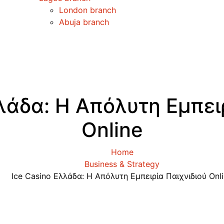
London branch
Abuja branch
λάδα: Η Απόλυτη Εμπει
Online
Home
Business & Strategy
Ice Casino Ελλάδα: Η Απόλυτη Εμπειρία Παιχνιδιού Onl